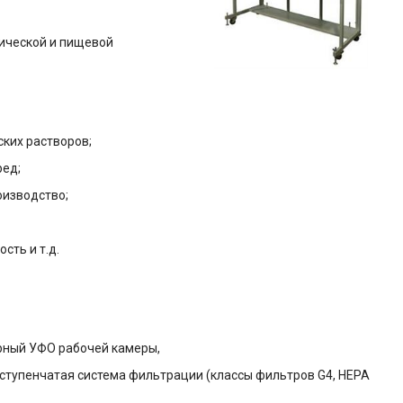
ической и пищевой
ких растворов;
ред;
оизводство;
ть и т.д.
арный УФО рабочей камеры,
ступенчатая система фильтрации (классы фильтров G4, НЕРА