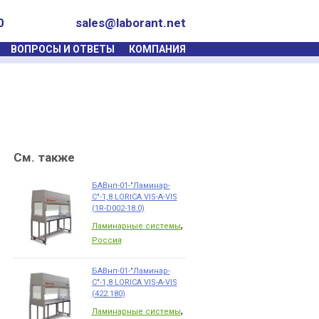
0
sales@laborant.net
ВОПРОСЫ И ОТВЕТЫ
КОМПАНИЯ
См. также
БАВнп-01-"Ламинар-
С"-1,8 LORICA VIS-A-VIS
(1R-D002-18.0)
,
Ламинарные системы
Россия
БАВнп-01-"Ламинар-
С"-1,8 LORICA VIS-A-VIS
(422.180)
,
Ламинарные системы