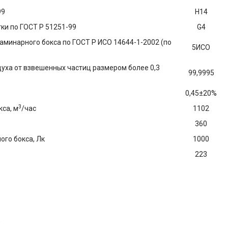
99
Н14
ки по ГОСТ Р 51251-99
G4
аминарного бокса по ГОСТ Р ИСО 14644-1-2002 (по
5ИСО
уха от взвешенных частиц размером более 0,3
99,9995
0,45±20%
3
са, м
/час
1102
360
го бокса, Лк
1000
223
;