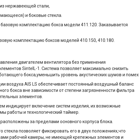
из нержавеющей стали,
мающееся) и боковые стекла.
 базовую комплектацию бокса модели 411.120. Заказывается
зовую комплектацию боксов моделей 410.150, 410.180.
авления двигателем вентилятора без применения
ементов SintelL-1. Система позволяет максимально снизить
ботающего бокса,уменьшить уровень акустических шумов и помех
ции воздуха AIS LS обеспечивает постоянный воздушный баланс
ого бокса вне зависимости от степени загрязненности фильтра
ительных элементов.
ем индицирует включение систем изделия, их возможные
мы работы и технологический таймер.
 расположены за пределами основного корпуса блока.
 стекла позволяет фиксировать его в двух положениях,что
рами рабочей камеры, не имеющей крепежных элементов и