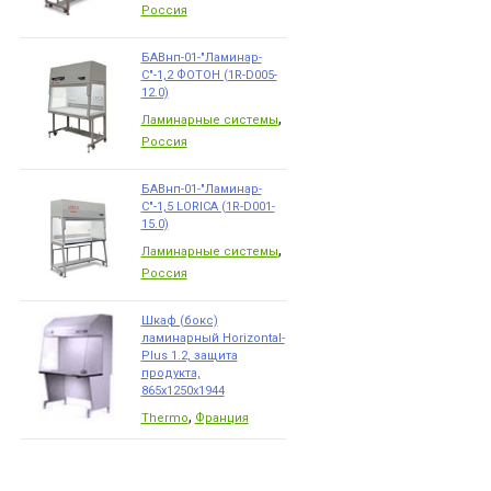
Россия
БАВнп-01-"Ламинар-
С"-1,2 ФОТОН (1R-D005-
12.0)
,
Ламинарные системы
Россия
БАВнп-01-"Ламинар-
С"-1,5 LORICA (1R-D001-
15.0)
,
Ламинарные системы
Россия
Шкаф (бокс)
ламинарный Horizontal-
Plus 1.2, защита
продукта,
865х1250х1944
,
Thermo
Франция