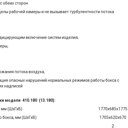
 с обеих сторон
делы рабочей камеры и не вызывает турбулентности потока
ндицирующим включение систем изделия,
еры,
ржания потока воздуха,
зация опасных нарушений нормальных режимов работы бокса с
х надписей
ики модели
410.180
(13.180):
 мм (ШхГхВ)
1770х685х1775
 бокса, мм (ШхГхВ)
1705х620х670
2