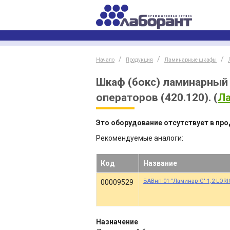
Начало
Продукция
Ламинарные шкафы
Шкаф (бокс) ламинарный 
операторов (420.120).
(
Л
Это оборудование отсутствует в про
Рекомендуемые аналоги:
Код
Название
БАВнп-01-"Ламинар-С"-1,2 LORIC
00009529
Назначение