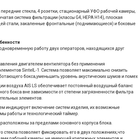
передние стекла, 4 розетки, стационарный УФО рабочей камеры,
чатая система фильтрации (классы G4, НЕРА Н14), плоская
й стали, закаленные фронтальные (поднимающиеся) и боковые
бенности
одновременную работу двух операторов, находящихся друг
авления двигателем вентилятора без применения
ементов SintelL-1. Система позволяет максимально снизить
ботающего бокса,уменьшить уровень акустических шумов и помех
ции воздуха AIS LS обеспечивает постоянный воздушный баланс
ого бокса вне зависимости от степени загрязненности фильтра
ительных элементов.
ем индицирует включение систем изделия, их возможные
мы работы и технологический таймер.
 расположены за пределами основного корпуса блока.
 стекла позволяет фиксировать его в двух положениях,что
рами рабочей камеры, не имеющей крепежных элементов и