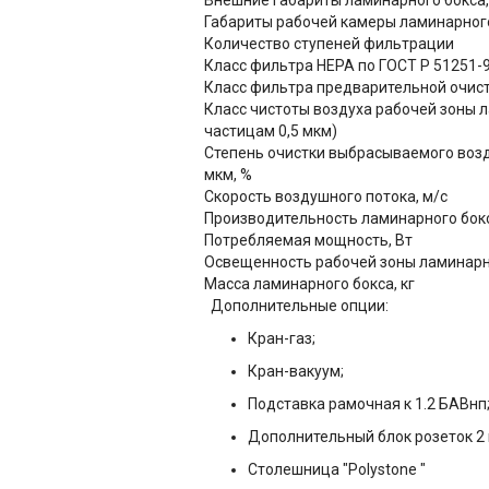
Внешние габариты ламинарного бокса,
Габариты рабочей камеры ламинарного
Количество ступеней фильтрации
Класс фильтра HEPA по ГОСТ Р 51251-
Класс фильтра предварительной очист
Класс чистоты воздуха рабочей зоны л
частицам 0,5 мкм)
Степень очистки выбрасываемого возд
мкм, %
Скорость воздушного потока, м/с
Производительность ламинарного бокс
Потребляемая мощность, Вт
Освещенность рабочей зоны ламинарно
Масса ламинарного бокса, кг
Дополнительные опции:
Кран-газ;
Кран-вакуум;
Подставка рамочная к 1.2 БАВнп
Дополнительный блок розеток 2 
Столешница "Polystone "