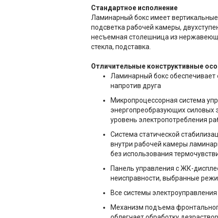
Стандартное исполнение
Ламинарный бокс имеет вертикальные 
подсветка рабочей камеры, двухступен
несъемная столешница из нержавеюще
стекла, подставка.
Отличительные конструктивные осо
Ламинарный бокс обеспечивает 
напротив друга
Микропроцессорная система упр
энергопреобразующих силовых эл
уровень электропотребления ра
Система статической стабилиза
внутри рабочей камеры ламинарн
без использования термочувств
Панель управления с ЖК-диспле
неисправности, выбранные режи
Все системы электроуправления
Механизм подъема фронтального
облегчает обработку дезраство