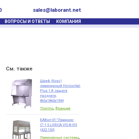
0
sales@laborant.net
ВОПРОСЫ И ОТВЕТЫ
КОМПАНИЯ
См. также
Шкаф (бокс)
ламинарный Horizontal-
Plus 1.8, защита
продукта,
865х1860х1944
,
Thermo
Франция
БАВнп-01-"Ламинар-
С"-1,5 LORICA VIS-A-VIS
(422.150)
,
Ламинарные системы