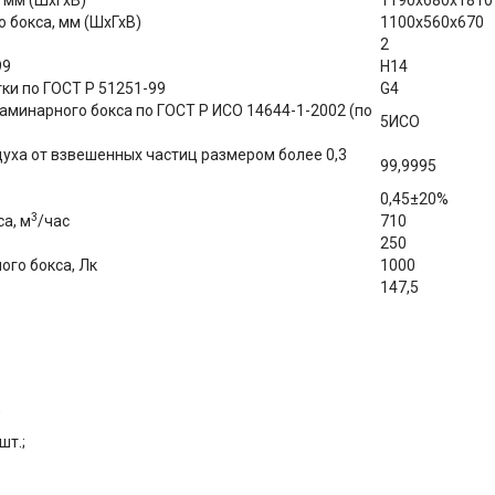
 мм (ШхГхВ)
1190х680х1810
 бокса, мм (ШхГхВ)
1100х560х670
2
99
Н14
ки по ГОСТ Р 51251-99
G4
аминарного бокса по ГОСТ Р ИСО 14644-1-2002 (по
5ИСО
уха от взвешенных частиц размером более 0,3
99,9995
0,45±20%
3
а, м
/час
710
250
го бокса, Лк
1000
147,5
;
шт.;