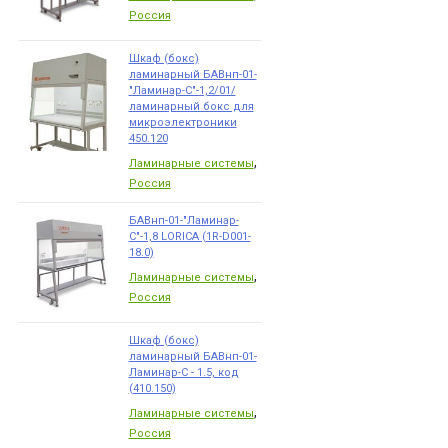
Россия
Шкаф (бокс)
ламинарный БАВнп-01-
"Ламинар-С"-1,2/01/
ламинарный бокс для
микроэлектроники
450.120
,
Ламинарные системы
Россия
БАВнп-01-"Ламинар-
С"-1,8 LORICA (1R-D001-
18.0)
,
Ламинарные системы
Россия
Шкаф (бокс)
ламинарный БАВнп-01-
Ламинар-С - 1.5, код
(410.150)
,
Ламинарные системы
Россия