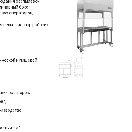
оздания беспылевой
минарный бокс
двух операторов,
ся несколько пар рабочих
ической и пищевой
ких растворов;
ред;
оизводство;
ть и т.д."