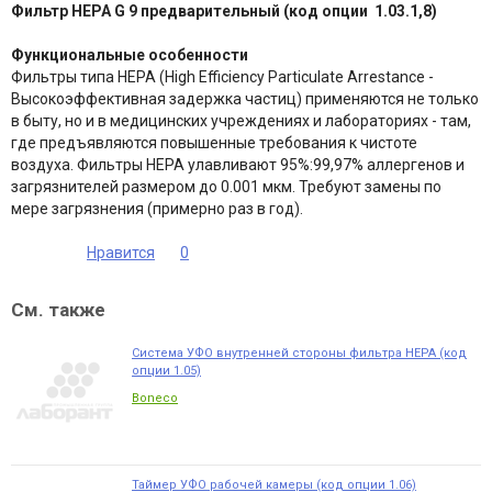
Фильтр НЕРА G 9 предварительный (код опции 1.03.1,8)
Функциональные особенности
Фильтры типа HEPA (High Efficiency Particulate Arrestance -
Высокоэффективная задержка частиц) применяются не только
в быту, но и в медицинских учреждениях и лабораториях - там,
где предъявляются повышенные требования к чистоте
воздуха. Фильтры НЕРА улавливают 95%:99,97% аллергенов и
загрязнителей размером до 0.001 мкм. Требуют замены по
мере загрязнения (примерно раз в год).
Нравится
0
См. также
Система УФО внутренней стороны фильтра НЕРА (код
опции 1.05)
Boneco
Таймер УФО рабочей камеры (код опции 1.06)