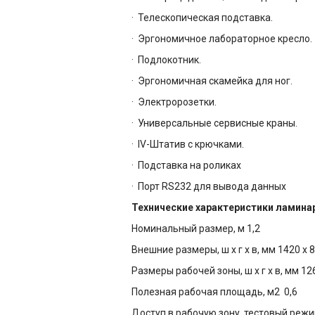
·
Телескопическая подставка.
·
Эргономичное лабораторное кресло.
·
Подлокотник.
·
Эргономичная скамейка для ног.
·
Электророзетки.
·
Универсальные сервисные краны.
·
IV-Штатив с крючками.
·
Подставка на роликах
·
Порт RS232 для вывода данных
Технические характеристики ламина
Номинальный размер, м 1,2
Внешние размеры, ш х г х в, мм 1420 x 
Размеры рабочей зоны, ш х г х в, мм 126
Полезная рабочая площадь, м2 0,6
Доступ в рабочую зону, тестовый режи