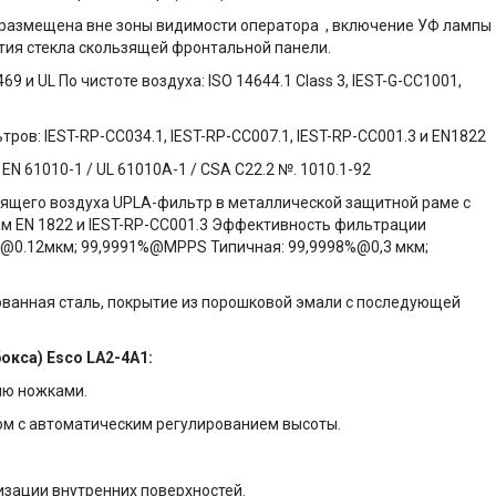
змещена вне зоны видимости оператора , включение УФ лампы
тия стекла скользящей фронтальной панели.
 и UL По чистоте воздуха: ISO 14644.1 Class 3, IEST-G-CC1001,
ов: IEST-RP-CC034.1, IEST-RP-CC007.1, IEST-RP-CC001.3 и EN1822
EN 61010-1 / UL 61010А-1 / CSA C22.2 №. 1010.1-92
ящего воздуха UPLA-фильтр в металлической защитной раме с
ам EN 1822 и IEST-RP-CC001.3 Эффективность фильтрации
%@0.12мкм; 99,9991%@MPPS Типичная: 99,9998%@0,3 мкм;
ванная сталь, покрытие из порошковой эмали с последующей
бокса)
Esco LA2-4A1:
ню ножками.
м с автоматическим регулированием высоты.
зации внутренних поверхностей.