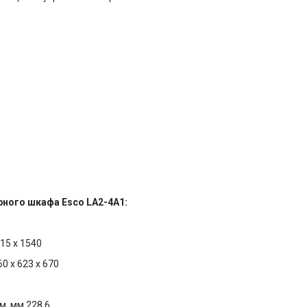
рного шкафа Esco LA2-4A1:
815 x 1540
0 x 623 x 670
м, мм 228,6