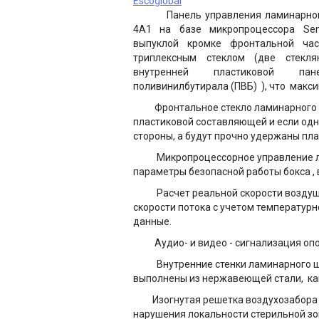
Escoglobal
Панель управления
ламинарно
4A1 на базе микропроцессора Se
выпуклой кромке фронтальной ча
триплексным стеклом (две стекл
внутренней пластиковой п
поливинилбутирала (ПВБ) ), что макс
Фронтальное стекло
ламинарного
пластиковой составляющей и если одна
стороны, а будут прочно удержаны пл
Микропроцессорное управление
параметры безопасной работы бокса ,
Расчет реальной скорости воздушно
скорости потока с учетом температур
данные.
Аудио- и видео - сигнализация опо
Внутренние стенки
ламинарного 
выполнены из нержавеющей стали, как
Изогнутая решетка воздухозабора у
нарушения локальности стерильной з