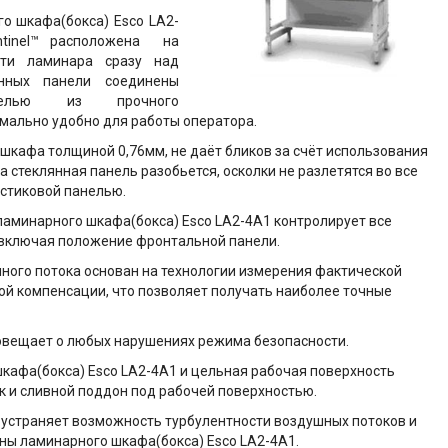
го шкафа
(
бокса)
Esco LA2-
ntinel™ расположена на
сти ламинара сразу над
янных панели соединены
анелью из прочного
имально удобно для работы оператора.
 шкафа
толщиной 0,76мм, не даёт бликов за счёт использования
 стеклянная панель разобьется, осколки не разлетятся во все
астиковой панелью.
ламинарного шкафа
(
бокса)
Esco LA2-4A1 контролирует все
 включая положение фронтальной панели.
го потока основан на технологии измерения фактической
ной компенсации, что позволяет получать наиболее точные
вещает о любых нарушениях режима безопасности.
шкафа(
бокса)
Esco LA2-4A1 и цельная рабочая поверхность
 и сливной поддон под рабочей поверхностью.
страняет возможность турбулентности воздушных потоков и
оны
ламинарного шкафа(
бокса)
Esco LA2-4A1
.