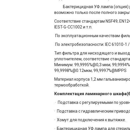
Бактерицидная УФ лампа (опция) ра
возможно только после полного закры
Соответствие стандартам NSF49; EN12469
IEST-G-CC1002 и т.п.
По эксплуатационным качествам фильтр
По электробезопасности: IEC 61010-1 / 
Тип фильтра для нисходящего и выход
уплотнителем, соответствие стандарт
Минимум: 99,9995%@0,3 мкм; 99,9994
99,9998%@0.12мкм; 99,9997%@MPPS
Материал корпуса
1,2 мм
гальванизиро
термообработкой.
Комплектация
ламинарного шкафа(
·
Подставка с регулируемыми по уров
·
Подставка с гидравлическим приводо
·
Хомут для подключения к вытяжке.
·
Бактерицидная УФ лампа для стерили