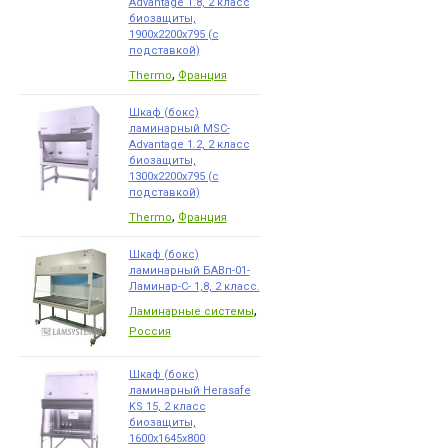
Advantage 1.8, 2 класс
биозащиты,
1900x2200x795 (с
подставкой)
,
Thermo
Франция
Шкаф (бокс)
ламинарный MSC-
Advantage 1.2, 2 класс
биозащиты,
1300x2200x795 (с
подставкой)
,
Thermo
Франция
Шкаф (бокс)
ламинарный БАВп-01-
Ламинар-С- 1,8, 2 класс.
,
Ламинарные системы
Россия
Шкаф (бокс)
ламинарный Herasafe
KS 15, 2 класс
биозащиты,
1600х1645х800