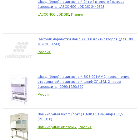
Шкаф (бокс) ламинарный 2 - го ( второго ) класса
биозащиты LABCONCO LODGIC 3440823
,
LABCONCO LODGIC
Италия
Счетчик наработки ламп УФО и вентиляторов (для СЛШ-
М и СЛШ-МЗ)
Россия
Шкаф (бокс) ламинарный БОВ-001-АМС, исполнение:
стерильный ламинарный шкаф СЛШ-М, 2 класс
биозащиты, 2060х1220х690
Россия
Ламинарный шкаф (бокс) БАВп-01-Ламинар-С- 1,5
(210.150)
,
Ламинарные системы
Россия