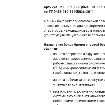
Артикул 1R-C.002-12.0 (бывший
332.1
по ТУ 9452-010-51495026-2011
Данный бокс микробиологической безоп
класса используется для одновременн
операторов, находящихся друг напрот
(конструкция специального исполнения
Назначение бокса биологической бе
класс III:
защита оператора и окружающей
заражения аэрозолями, возник
работе с патогенными биологич
(ПБА) и микроорганизмами, в то
(особо опасных) групп патогенно
защита рабочих агентов внутри
от внешней контаминации;
при условии подключения к инд
системе активной вытяжной вен
небольшими количествами токсич