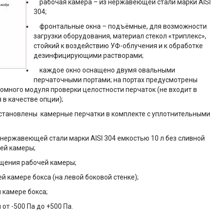
рабочая камера – из нержавеющей стали марки AISI
304;
фронтальные окна – подъёмные, для возможности
загрузки оборудования, материал стекол «триплекс»,
стойкий к воздействию УФ-облучения и к обработке
дезинфицирующими растворами;
каждое окно оснащено двумя овальными
перчаточными портами; на портах предусмотрены
омного модуля проверки целостности перчаток (не входит в
 в качестве опции);
тановлены камерные перчатки в комплекте с уплотнительными
нержавеющей стали марки AISI 304 емкостью 10 л без сливной
ей камеры;
щения рабочей камеры;
 камере бокса (на левой боковой стенке);
камере бокса;
т -500 Па до +500 Па.