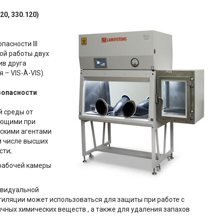
20, 330.120)
асности III
ой работы двух
ив друга
 – VIS-À-VIS).
зопасности
 среды от
ающими при
ескими агентами
м числе высших
сти;
 рабочей камеры
ивидуальной
тиляции может использоваться для защиты при работе с
ных химических веществ , а также для удаления запахов