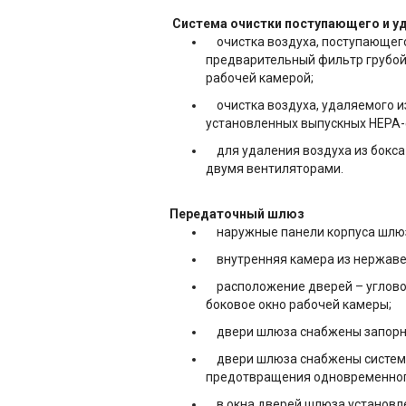
Система очистки поступающего и у
очистка воздуха, поступающего 
предварительный фильтр грубой
рабочей камерой;
очистка воздуха, удаляемого из
установленных выпускных НЕРА-
для удаления воздуха из бокс
двумя вентиляторами.
Передаточный шлюз
наружные панели корпуса шлюз
внутренняя камера из нержавею
расположение дверей – угловое
боковое окно рабочей камеры;
двери шлюза снабжены запорной
двери шлюза снабжены системо
предотвращения одновременного
в окна дверей шлюза установле