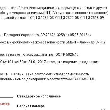
дельных рабочих мест медицинских, фармацевтических и других
ту с микроорганизмами I-II-III-IV групп патогенности (опасности)
езней согласно СП 1.3.1285-03, СП 1.3.2322-08, СП 1.3.2518-09.
 Росздравнадзора №ФСР 2012/13258 от 05.05.2012 г.;
окс микробиологической безопасности БМБ-III-«Ламинар-С»-1,2
ответствует классу защиты I по ГОСТ Р 50267.0;
 101-кс/59 от 31.01.2017 о том, что изделие не подлежит
м ТР ТС 020/2011 «Электромагнитная совместимость
рационный номер декларации о соответствии ЕАЭС № RU Д-
Стандартное исполнение
Рабочая камера