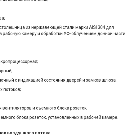
а;
олешница из нержавеющей стали марки AISI 304 для
в рабочую камеру и обработки УФ-облучением донной части
кропроцессорная;
орный;
чный с индикацией состояния дверей и замков шлюза;
 потоков;
вентиляторов и съемного блока розеток;
много блока розеток, установленных в рабочей камере.
ров воздушного потока