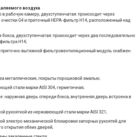
даляемого воздуха
в рабочую камеру, двухступенчатая: происходит через
 очистки G4 и приточный НЕРА-фильтр Н14, расположенный над
 бокса, двухступенчатая: происходит через два последовательно
фильтра Н14;
а приточно-вытяжной фильтровентиляционный модуль снабжен
а металлические, покрыты порошковой эмалью;
щей стали марки AISI 304, герметичная;
: наружная дверь спереди бокса, внутренняя дверь встроена в
 рукояткой из нержавеющей стали марки AISI 321;
й электро-механической блокировки запорных рукоятей для
 открытия обеих дверей;
ны закаленные стекла;