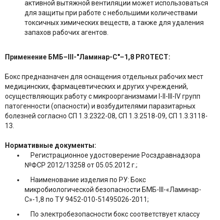
активной вытяжной вентиляции может использоваться
для защиты при работе с небольшими количествами
токсичных химических веществ, а также для удаления
запахов рабочих агентов.
Применение БМБ–III-"Ламинар-С"–1,8 PROTECT:
Бокс предназначен для оснащения отдельных рабочих мест
медицинских, фармацевтических и других учреждений,
осуществляющих работу с микроорганизмами I-II-III-IV групп
патогенности (опасности) и возбудителями паразитарных
болезней согласно СП 1.3.2322-08, СП 1.3.2518-09, СП 1.3.3118-
13.
Нормативные документы:
Регистрационное удостоверение Росздравнадзора
№ФСР 2012/13258 от 05.05.2012 г.;
Наименование изделия по РУ: Бокс
микробиологической безопасности БМБ-III-«Ламинар-
С»-1,8 по ТУ 9452-010-51495026-2011;
По электробезопасности бокс соответствует классу