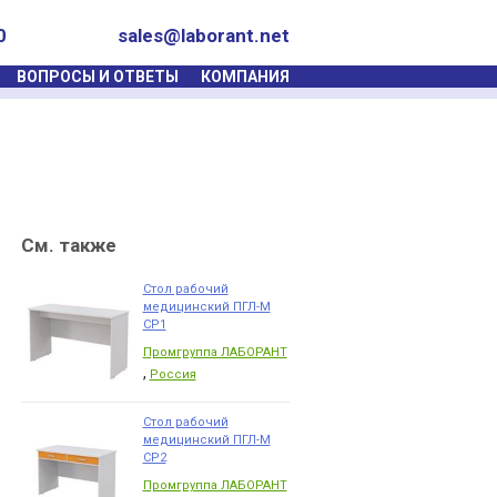
0
sales@laborant.net
ВОПРОСЫ И ОТВЕТЫ
КОМПАНИЯ
См. также
Стол рабочий
медицинский ПГЛ-М
СР1
Промгруппа ЛАБОРАНТ
,
Россия
Стол рабочий
медицинский ПГЛ-М
СР2
Промгруппа ЛАБОРАНТ