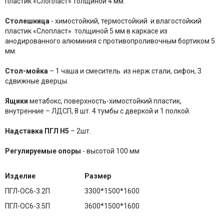
пластик «Слопласт» толщиной 4 мм.
Столешница
- химостойкий, термостойкий и влагостойкий
пластик «Слопласт» толщиной 5 мм в каркасе из
анодированного алюминия с противопроливочным бортиком 5
мм.
Стол-мойка
– 1 чаша и смеситель из нерж.стали, сифон, 3
сдвижные дверцы.
Ящики
метабокс, поверхность-химостойкий пластик,
внутренние – ЛДСП, 8 шт. 4 тумбы с дверкой и 1 полкой.
Надставка ПГЛ Н5
– 2шт.
Регулируемые опоры
- высотой 100 мм
Изделие
Размер
ПГЛ-ОС6-3.2П
3300*1500*1600
ПГЛ-ОС6-3.5П
3600*1500*1600