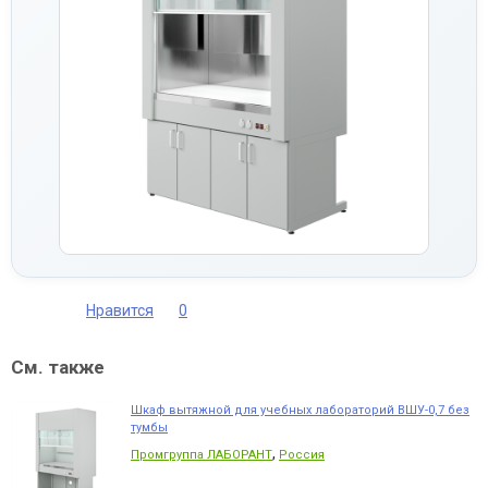
Нравится
0
См. также
Шкаф вытяжной для учебных лабораторий ВШУ-0,7 без
тумбы
,
Промгруппа ЛАБОРАНТ
Россия