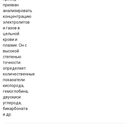
призван
анализировать
концентрацию
электролитов
и газов в
цельной
крови и
плазме. Он с
высокой
степенью
точности
определяет
количественные
показатели
кислорода,
гемоглобина,
двуокиси
углерода,
бикарбоната
и др.