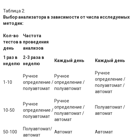
Таблица 2:
Выбор анализатора в зависимости от числа исследуемых
методик:
Кол-во
Частота
тестов в
проведения
день
анализов
1 раз в
2-3 раза в
Каждый день
Каждый день
неделю
неделю
Ручное
Ручное
Ручное
определение /
1-10
определение /
определение /
полуавтомат /
полуавтомат
полуавтомат
автомат
Ручное
Ручное
определение /
Полуавтомат /
10-50
определение /
полуавтомат /
автомат
полуавтомат
автомат
Полуавтомат/
50-100
Автомат
Автомат
автомат