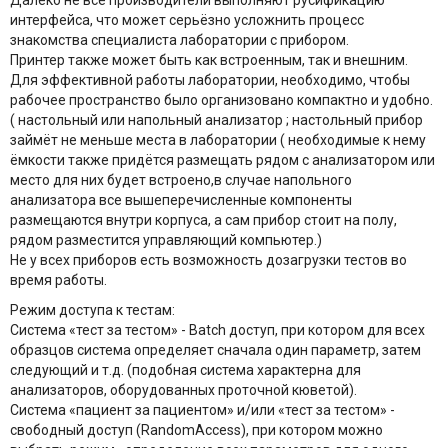
Далеко не все производители выполняют русификацию
интерфейса, что может серьёзно усложнить процесс
знакомства специалиста лаборатории с прибором.
Принтер также может быть как встроенным, так и внешним.
Для эффективной работы лаборатории, необходимо, чтобы
рабочее пространство было организовано компактно и удобно.
( настольный или напольный анализатор ; настольный прибор
займёт не меньше места в лаборатории ( необходимые к нему
ёмкости также придётся размещать рядом с анализатором или
место для них будет встроено,в случае напольного
анализатора все вышеперечисленные компоненты
размещаются внутри корпуса, а сам прибор стоит на полу,
рядом разместится управляющий компьютер.)
Не у всех приборов есть возможность дозагрузки тестов во
время работы.
Режим доступа к тестам:
Система «тест за тестом» - Batch доступ, при котором для всех
образцов система определяет сначала один параметр, затем
следующий и т.д. (подобная система характерна для
анализаторов, оборудованных проточной кюветой).
Система «пациент за пациентом» и/или «тест за тестом» -
свободный доступ (RandomAccess), при котором можно