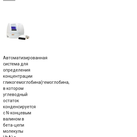
Автоматизированная
система для
определения
концентрации
гликогемоглобина(гемоглобина,
в котором
углеводный
остаток
конденсируется
с N-концевым
валином в
бета-цепи
молекулы