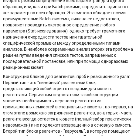
выбрать режим «определение всех параметров для одного
образца», или, как и при Batch режиме, определить один и тот
же параметр во всех образцах. Эта система обладает всеми
преимуществами Batch-системы, лишена ее недостатков,
позволяет проводить экстренное определение любого
параметра (Stat-исследования), однако требует грамотного
назначения очередности тестов или тщательной
специфической промывки между определенными типами
анализов. В наиболее современных анализаторах эта проблема
решена путем введения списков тестов, запрещенных к
последовательной постановке, или при помощи одноразовых
реакционных кювет.
Конструкция блоков для реагентов, проб и реакционного узла:
Первый тип - это "линейный" реагентный блок,
представляющий собой стрип с гнездами для кювет с
реагентами. Серьезным недостатком такой конструкции
является необходимость переноса реагентов из
промышленных емкостей в специальные кюветы : во-первых, на
этом этапе возможно загрязнение реагентов, во-вторых - часть
реагента всегда остается в кювете (полный забор практически
невозможен) и не подлежит возвращению в основную емкость.
Второй тип блока реагентов - "карусель", в которую помещают