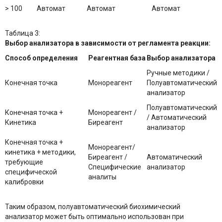
> 100
Автомат
Автомат
Автомат
Таблица 3:
Выбор анализатора в зависимости от регламента реакции:
Способ определения
Реагентная база
Выбор анализатора
Ручные методики /
Конечная точка
Монореагент
Полуавтоматический
анализатор
Полуавтоматический
Конечная точка +
Монореагент /
/ Автоматический
Кинетика
Биреагент
анализатор
Конечная точка +
Монореагент/
кинетика + методики,
Биреагент /
Автоматический
требующие
Специфические
анализатор
специфической
аналиты
калибровки
Таким образом, полуавтоматический биохимический
анализатор может быть оптимально использован при