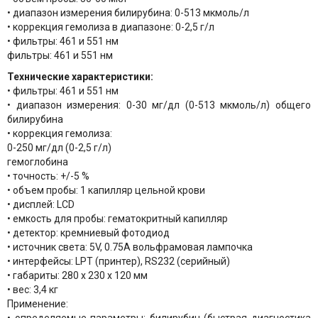
• диапазон измерения билирубина: 0-513 мкмоль/л
• коррекция гемолиза в диапазоне: 0-2,5 г/л
• фильтры: 461 и 551 нм
фильтры: 461 и 551 нм
Технические характеристики:
• фильтры: 461 и 551 нм
• диапазон измерения: 0-30 мг/дл (0-513 мкмоль/л) общего
билирубина
• коррекция гемолиза:
0-250 мг/дл (0-2,5 г/л)
гемоглобина
• точность: +/-5 %
• объем пробы: 1 капилляр цельной крови
• дисплей: LCD
• емкость для пробы: гематокритный капилляр
• детектор: кремниевый фотодиод
• источник света: 5V, 0.75A вольфрамовая лампочка
• интерфейсы: LPT (принтер), RS232 (серийный)
• габариты: 280 х 230 х 120 мм
• вес: 3,4 кг
Применение: