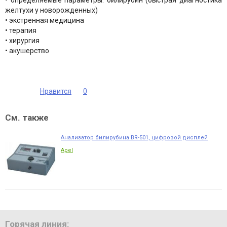
• определяемые параметры: билирубин (быстрая диагностика
желтухи у новорожденных)
• экстренная медицина
• терапия
• хирургия
• акушерство
Нравится
0
См. также
Анализатор билирубина BR-501, цифровой дисплей
Apel
Горячая линия: