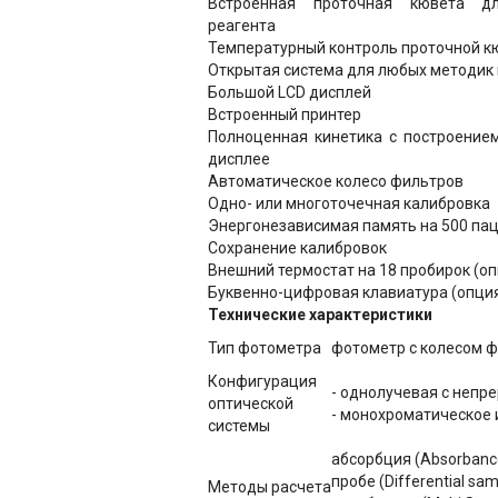
Встроенная проточная кювета д
реагента
Температурный контроль проточной к
Открытая система для любых методик 
Большой LCD дисплей
Встроенный принтер
Полноценная кинетика с построение
дисплее
Автоматическое колесо фильтров
Одно- или многоточечная калибровка
Энергонезависимая память на 500 па
Сохранение калибровок
Внешний термостат на 18 пробирок (оп
Буквенно-цифровая клавиатура (опци
Технические характеристики
Тип фотометра
фотометр с колесом 
Конфигурация
- однолучевая с неп
оптической
- монохроматическое 
системы
абсорбция (Absorbance
пробе (Differential sa
Методы расчета