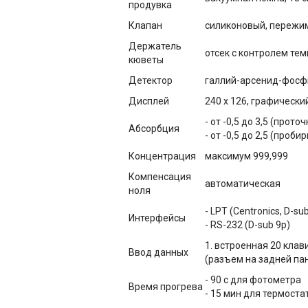
продувка
Клапан
силиконовый, пережи
Держатель
отсек с контролем те
кюветы
Детектор
галлий-арсенид-фос
Дисплей
240 х 126, графически
- от -0,5 до 3,5 (прото
Абсорбция
- от -0,5 до 2,5 (проб
Концентрация
максимум 999,999
Компенсация
автоматическая
ноля
- LPT (Centronics, D-su
Интерфейсы
- RS-232 (D-sub 9p)
1. встроенная 20 кла
Ввод данных
(разъем на задней пан
- 90 с для фотометра
Время прогрева
- 15 мин для термоста