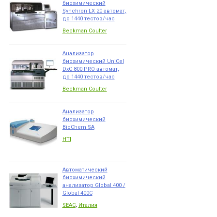
биохимический
Synchron LX 20 автомат,
до 1440 тестов/час
Beckman Coulter
Анализатор
биохимический UniCel
DxC 800 PRO автомат,
до 1440 тестов/час
Beckman Coulter
Анализатор
биохимический
BioChem SA
HTI
Автоматический
биохимический
анализатор Global 400 /
Global 400C
,
SEAC
Италия