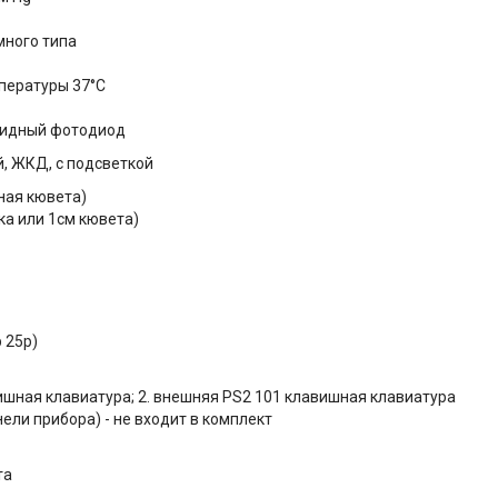
много типа
мпературы 37°С
фидный фотодиод
й, ЖКД, с подсветкой
чная кювета)
ирка или 1см кювета)
b 25p)
вишная клавиатура; 2. внешняя PS2 101 клавишная клавиатура
ели прибора) - не входит в комплект
та