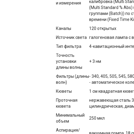
калибровка (Multi Sta
и измерения
(Multi Standard % Abs)
группами (Batch)) по 
времени (Fixed Time Ki
Каналы
120 открытых
Источник света
галогеновая лампа с 
Тип фильтра
4-кавитационный инт
Точность
установки
+ 3 нм
длины волны
Фильтры (длины
- 340, 405, 505, 545, 
волн)
- автоматическое кол
Кюветы
1 см квадратная кювет
Проточная
нержавеющая сталь 31
кювета
цилиндрическая, диаме
Минимальный
250 мкл
объем
Аспирация/
вакуумная помпа, 18 с