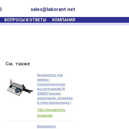
0
sales@laborant.net
ВОПРОСЫ И ОТВЕТЫ
КОМПАНИЯ
См. также
Анализатор для
химико-
токсилогических
исследований IK
200609 (анализ
наркотиков, котинина
и этилглюкуронида )
,
T&D Innovationen
Германия
Анализатор