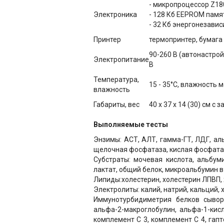
- микропроцессор Z18
Электроника
- 128 Кб EEPROM памя
- 32 Кб энергонезави
Принтер
термопринтер, бумага
90-260 В (автонастройка
Электропитание
В
Температура,
15 - 35°С, влажность 
влажность
Габариты, вес
40 х 37 х 14 (30) см с 
Выполняемые тесты
Энзимы: АСТ, АЛТ, гамма-ГТ, ЛДГ, ал
щелочная фосфатаза, кислая фосфатаз
Субстраты: мочевая кислота, альбуми
лактат, общий белок, микроальбумин в
Липиды:холестерин, холестерин ЛПВП,
Электролиты: калий, натрий, кальций,
Иммунотурбидиметрия белков сыворотк
альфа-2-макроглобулин, альфа-1-кисл
комплемент С 3, комплемент С 4, гапто