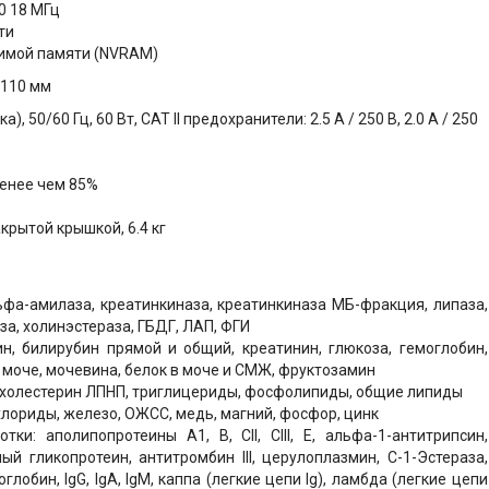
0 18 МГц
ти
симой памяти (NVRAM)
 110 мм
), 50/60 Гц, 60 Вт, САТ II предохранители: 2.5 А / 250 В, 2.0 А / 250
менее чем 85%
закрытой крышкой, 6.4 кг
ьфа-амилаза, креатинкиназа, креатинкиназа МБ-фракция, липаза,
а, холинэстераза, ГБДГ, ЛАП, ФГИ
н, билирубин прямой и общий, креатинин, глюкоза, гемоглобин,
 моче, мочевина, белок в моче и СМЖ, фруктозамин
 холестерин ЛПНП, триглицериды, фосфолипиды, общие липиды
 хлориды, железо, ОЖСС, медь, магний, фосфор, цинк
и: аполипопротеины А1, В, СII, CIII, E, альфа-1-антитрипсин,
ый гликопротеин, антитромбин III, церулоплазмин, С-1-Эстераза,
глобин, IgG, IgA, IgM, каппа (легкие цепи Ig), ламбда (легкие цепи