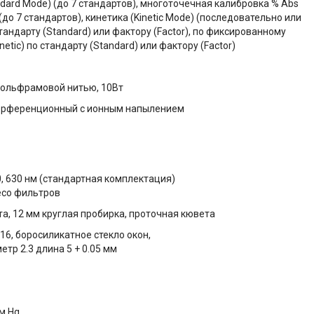
ndard Mode) (до 7 стандартов), многоточечная калибровка % Abs
 (до 7 стандартов), кинетика (Kinetic Mode) (последовательно или
стандарту (Standard) или фактору (Factor), по фиксированному
netic) по стандарту (Standard) или фактору (Factor)
вольфрамовой нитью, 10Вт
ерференционный с ионным напылением
580, 630 нм (стандартная комплектация)
есо фильтров
а, 12 мм круглая пробирка, проточная кювета
6, боросиликатное стекло окон,
тр 2.3 длина 5 + 0.05 мм
м Hg