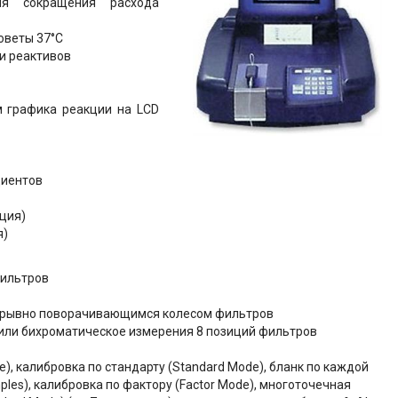
ля сокращения расхода
юветы 37°С
и реактивов
м графика реакции на LCD
циентов
ция)
я)
фильтров
рерывно поворачивающимся колесом фильтров
или бихроматическое измерения 8 позиций фильтров
), калибровка по стандарту (Standard Mode), бланк по каждой
mples), калибровка по фактору (Factor Mode), многоточечная