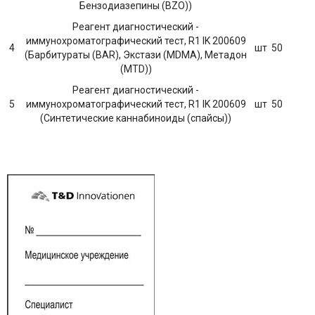
Бензодиазепины (BZO))
Реагент диагностический -
иммунохроматографический тест, R1 IK 200609
4
шт
50
(Барбитураты (BAR), Экстази (MDMA), Метадон
(MTD))
Реагент диагностический -
5
иммунохроматографический тест, R1 IK 200609
шт
50
(Синтетические каннабиноиды (спайсы))