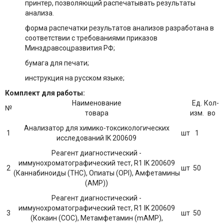
принтер, позволяющий распечатывать результаты
анализа.
форма распечатки результатов анализов разработана в
соответствии с требованиями приказов
Минздравсоцразвития РФ;
бумага для печати;
инструкция на русском языке;
Комплект для работы:
Наименование
Ед.
Кол-
№
товара
изм.
во
Анализатор для химико-токсикологических
1
шт
1
исследований IK 200609
Реагент диагностический -
иммунохроматографический тест, R1 IK 200609
2
шт
50
(Каннабиноиды (THC), Опиаты (OPI), Амфетамины
(AMP))
Реагент диагностический -
иммунохроматографический тест, R1 IK 200609
3
шт
50
(Кокаин (COC), Метамфетамин (mAMP),