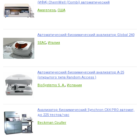
(ИФА) ChemWell (Combi) автоматический
,
Awareness
США
Автоматический биохимический анализатор Global 240
,
SEAC
Италия
Автоматический биохимический анализатор А-25
(открытого типа Random Access )
,
BioSystems S. A.
Испания
Анализатор биохимический Synchron CX4 PRO автомат,
до 225 тестов/час
Beckman Coulter