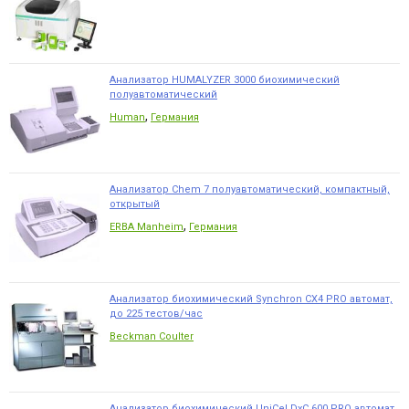
Анализатор HUMALYZER 3000 биохимический
полуавтоматический
,
Human
Германия
Анализатор Chem 7 полуавтоматический, компактный,
открытый
,
ERBA Manheim
Германия
Анализатор биохимический Synchron CX4 PRO автомат,
до 225 тестов/час
Beckman Coulter
Анализатор биохимический UniCel DxC 600 PRO автомат,