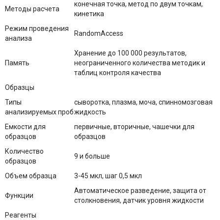
конечная точка, метод по двум точкам,
Методы расчета
кинетика
Режим проведения
RandomAccess
анализа
Хранение до 100 000 результатов,
Память
неограниченного количества методик и
таблиц контроля качества
Образцы
Типы
сыворотка, плазма, моча, спинномозговая
анализируемых проб
жидкость
Емкости для
первичные, вторичные, чашечки для
образцов
образцов
Количество
9 и больше
образцов
Объем образца
3-45 мкл, шаг 0,5 мкл
Автоматическое разведение, защита от
Функции
столкновения, датчик уровня жидкости
Реагенты