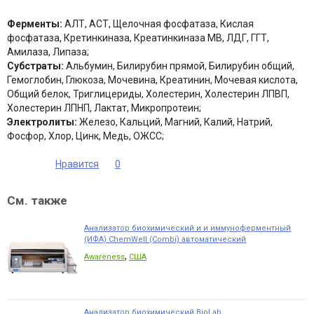
Ферменты:
АЛТ, АСТ, Щелочная фосфатаза, Кислая
фосфатаза, Кретинкиназа, Креатинкиназа МВ, ЛДГ, ГГТ,
Амилаза, Липаза;
Субстраты:
Альбумин, Билирубин прямой, Билирубин общий,
Гемоглобин, Глюкоза, Мочевина, Креатинин, Мочевая кислота,
Общий белок, Триглицериды, Холестерин, Холестерин ЛПВП,
Холестерин ЛПНП, Лактат, Микропротеин;
Электролиты:
Железо, Кальций, Магний, Калий, Натрий,
Фосфор, Хлор, Цинк, Медь, ОЖСС;
Нравится
0
См. также
Анализатор биохимический и и иммуноферментный
(ИФА) ChemWell (Combi) автоматический
,
Awareness
США
Анализатор биохимический BioLab