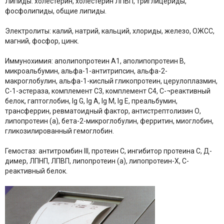
Липиды: холестерин, холестерин ЛПВП, триглицериды,
фосфолипиды, общие липиды.
Электролиты: калий, натрий, кальций, хлориды, железо, ОЖСС,
магний, фосфор, цинк.
Иммунохимия: аполипопротеин А1, аполипопротеин B,
микроальбумин, альфа-1-антитрипсин, альфа-2-
макроглобулин, альфа-1-кислый гликопротеин, церулоплазмин,
С-1-эстераза, комплемент С3, комплемент С4, С-¬реактивный
белок, гаптоглобин, Ig G, Ig A, Ig M, Ig Е, преальбумин,
трансферрин, ревматоидный фактор, антистрептолизин О,
липопротеин (а), бета-2-микроглобулин, ферритин, миоглобин,
гликозилированный гемоглобин.
Гемостаз: антитромбин III, протеин С, ингибитор протеина С, Д-
димер, ЛПНП, ЛПВП, липопротеин (а), липопротеин-Х, С-
реактивный белок.