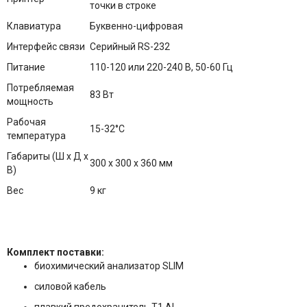
точки в строке
Клавиатура
Буквенно-цифровая
Интерфейс связи
Серийный RS-232
Питание
110-120 или 220-240 В, 50-60 Гц
Потребляемая
83 Вт
мощность
Рабочая
15-32°С
температура
Габариты (Ш х Д х
30
0
х 3
00
х 36
0
мм
В)
Вес
9 кг
Комплект поставки:
биохимический анализатор SLIM
силовой кабель