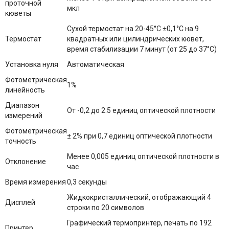
проточной
мкл
кюветы
Сухой термостат на 20-45°С ±0,1°С на 9
Термостат
квадратных или цилиндрических кювет,
время стабилизации 7 минут (от 25 до 37°С)
Установка нуля
Автоматическая
Фотометрическая
1%
линейность
Диапазон
От -0,2 до 2.5 единиц оптической плотности
измерений
Фотометрическая
±
2%
при
0,
7
единиц оптической плотности
точность
Менее 0,005 единиц оптической плотности в
Отклонение
час
Время измерения
0,3 секунды
Жидкокристаллический, отображающий 4
Дисплей
строки по 20 символов
Графический термопринтер, печать по 192
Принтер