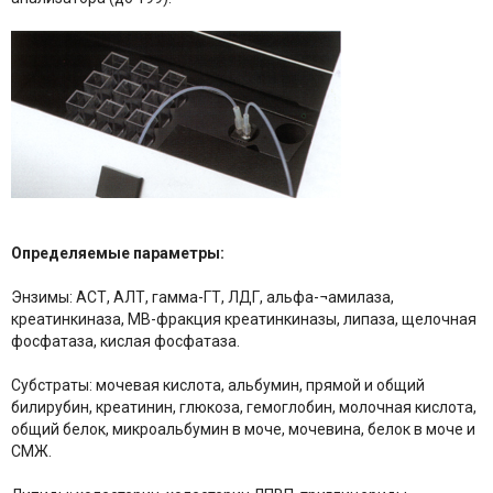
Определяемые параметры:
Энзимы: АСТ, АЛТ, гамма-ГТ, ЛДГ, альфа-¬амилаза,
креатинкиназа, МВ-фракция креатинкиназы, липаза, щелочная
фосфатаза, кислая фосфатаза.
Субстраты: мочевая кислота, альбумин, прямой и общий
билирубин, креатинин, глюкоза, гемоглобин, молочная кислота,
общий белок, микроальбумин в моче, мочевина, белок в моче и
СМЖ.