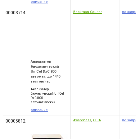
описание
Beckman Coulter
по запро
00003714
Анализатор
биохимический
UniCel DxC 800
автомат, до 1440
тестов/час
Анализатор
биохимический UniCel
DxC 800
автоматический
описание
Awareness
,
США
по запро
00005812