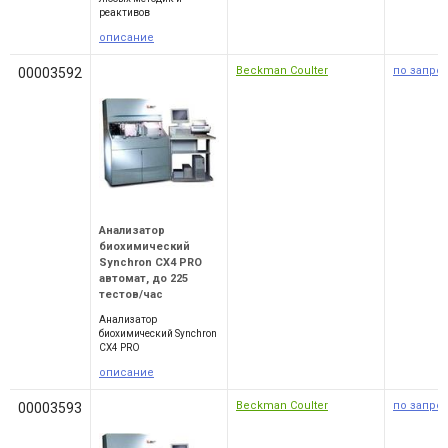
реактивов
описание
Beckman Coulter
по запро
00003592
Анализатор
биохимический
Synchron CX4 PRO
автомат, до 225
тестов/час
Анализатор
биохимический Synchron
CX4 PRO
описание
Beckman Coulter
по запро
00003593