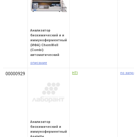
Анализатор
биохимический и и
иммуноферментный
(ИФА) ChemWell
(Combi)
автоматический
описание
HTI
по запро
00000929
Анализатор
биохимический и
иммуноферментный
Analette