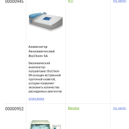
HTI
по запро
00000945
Анализатор
биохимический
BioChem SA
Биохимический
анализатор-
полуавтомат BioChem
SA оснащен встроенной
проточной кюветой,
которая позволяет
экономить количество
расходуемых реагентов.
описание
Randox
по запро
00000952