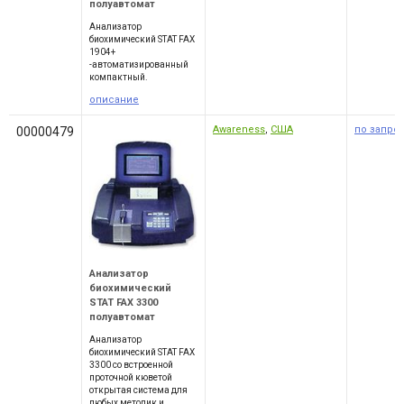
полуавтомат
Анализатор
биохимический STAT FAX
1904+
-автоматизированный
компактный.
описание
Awareness
,
США
по запро
00000479
Анализатор
биохимический
STAT FAX 3300
полуавтомат
Анализатор
биохимический STAT FAX
3300 со встроенной
проточной кюветой
открытая система для
любых методик и