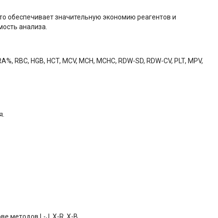
что обеспечивает значительную экономию реагентов и
мость анализа.
A%, RBC, HGB, HCT, MCV, MCH, MCHC, RDW-SD, RDW-CV, PLT, MPV,
я.
е методов L-J, X-R, X-B.