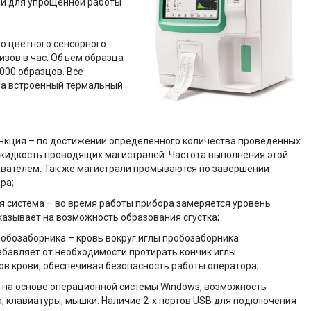
и для упрощенной работы
о цветного сенсорного
изов в час. Объем образца
0000 образцов. Все
на встроенный термальный
кция – по достижении определенного количества проведенных
жидкость проводящих магистралей. Частота выполнения этой
вателем. Так же магистрали промываются по завершении
ра;
 система – во время работы прибора замеряется уровень
казывает на возможность образования сгустка;
обозаборника – кровь вокруг иглы пробозаборника
збавляет от необходимости протирать кончик иглы
ов крови, обеспечивая безопасность работы оператора;
 на основе операционной системы Windows, возможность
 клавиатуры, мышки. Наличие 2-х портов USB для подключения