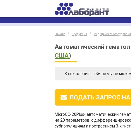
Начало
Продукция
Медицинское оборудовани
Автоматический гематоло
США
)
К сожалению, сейчас мы не може
ПОДАТЬ ЗАПРОС
НА
MicroCC-20Plus- автоматический гема
на 20 параметров, с дифференцировко
субпопуляциям и построением 3-х гис