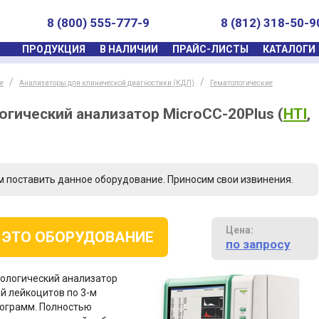
8 (800) 555-777-9
8 (812) 318-50-9
ПРОДУКЦИЯ
В НАЛИЧИИ
ПРАЙС-ЛИСТЫ
КАТАЛОГИ
е
Анализаторы для клинической диагностики (КДЛ)
Гематологические
гический анализатор MicroCC-20Plus
(
HTI
,
м поставить данное оборудование. Приносим свои извинения.
Цена:
 ЭТО ОБОРУДОВАНИЕ
по запросу
тологический анализатор
й лейкоцитов по 3-м
тограмм. Полностью