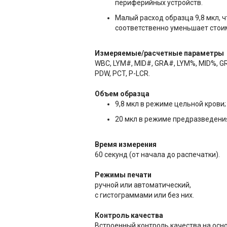
периферийных устройств.
Малый расход образца 9,8 мкл, 
соответственно уменьшает стои
Измеряемые/расчетные параметры
WBC, LYM#, MID#, GRA#, LYM%, MID%, GR
PDW, PCT, P-LCR.
Объем образца
9,8 мкл в режиме цельной крови;
20 мкл в режиме предразведени
Время измерения
60 секунд (от начала до распечатки).
Режимы печати
ручной или автоматический,
с гистограммами или без них.
Контроль качества
Встроенный контроль качества на основ