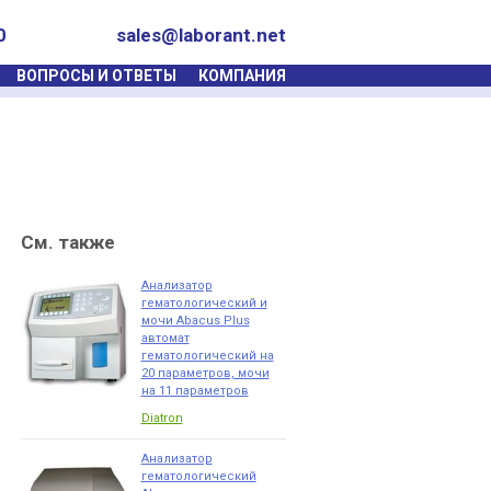
0
sales@laborant.net
ВОПРОСЫ И ОТВЕТЫ
КОМПАНИЯ
См. также
Анализатор
гематологический и
мочи Abacus Plus
автомат
гематологический на
20 параметров, мочи
на 11 параметров
Diatron
Анализатор
гематологический