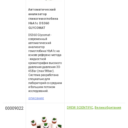
Автоматический
анализатор
гликогемоглобина
HbA1c DS360
GLYCOMAT
DS360 Glycomat -
современный
автоматический
анализатор
гемоглобина HbA1c на
основе референс-метода
- жидкостной
хроматорафии высокого
давления давления 30-
45Bar (max 98bar).
Система разработана
специально для
лабораторий со средним
и большим потоком
исследований.
описание
DREW SCIENTIFIC
,
Великобритания
00009022