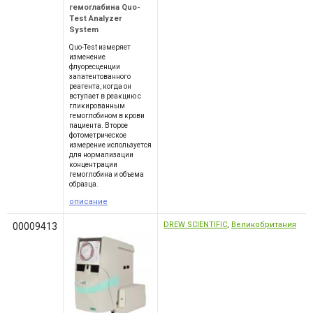
гемоглабина Quo-
Test Analyzer
System
Quo-Test измеряет
изменение
флуоресценции
запатентованного
реагента, когда он
вступает в реакцию с
гликированным
гемоглобином в крови
пациента. Второе
фотометрическое
измерение используется
для нормализации
концентрации
гемоглобина и объема
образца.
описание
DREW SCIENTIFIC
,
Великобритания
00009413