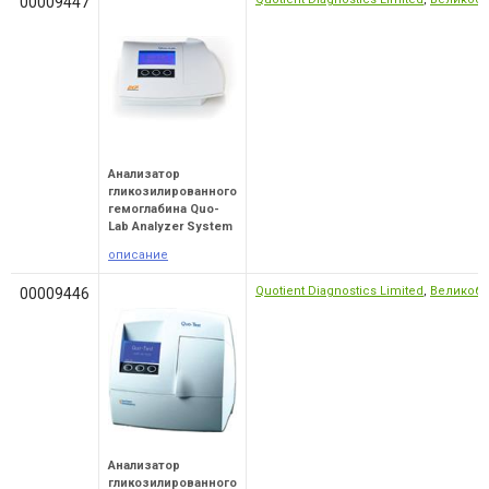
00009447
Анализатор
гликозилированного
гемоглабина Quo-
Lab Analyzer System
описание
Quotient Diagnostics Limited
,
Великобр
00009446
Анализатор
гликозилированного