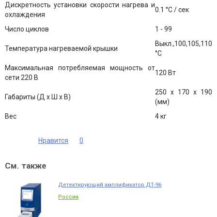
Дискретность установки скорости нагрева и
0.1 °С / сек
охлаждения
Число циклов
1 - 99
Выкл.,100,105,110
Температура нагреваемой крышки
°С
Максимальная потребляемая мощность от
120 Вт
сети 220 В
250 х 170 х 190
Габариты (Д х Ш х В)
(мм)
Вес
4 кг
Нравится
0
См. также
Детектирующий амплификатор ДТ-96
Россия