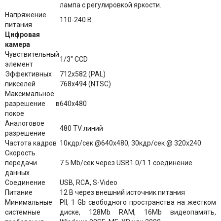
лампа с регулировкой яркости.
Напряжение
110-240 В
питания
Цифровая
камера
Чувствительный
1/3" CCD
элемент
Эффективных
712x582 (PAL)
пикселей
768x494 (NTSC)
Максимальное
разрешение в
640x480
покое
Аналоговое
480 TV линий
разрешение
Частота кадров
10кдр/cек @640x480, 30кдр/сек @ 320x240
Скорость
передачи
7.5 Mb/сек через USB1.0/1.1 соединение
данных
Соединение
USB, RCA, S-Video
Питание
12 В через внешний источник питания
Минимальные
PII, 1 Gb свободного пространства на жестком
системные
диске, 128Mb RAM, 16Mb видеопамять,