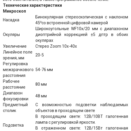
Технические характеристики
Микроскоп
Бинокулярная стереоскопическая c наклоном
Насадка
o
45
со встроенной цифровой камерой
Широкоугольные WF10x/20 мм с диапазоном
Окуляры
диоптрийной коррекцией ±5 дптр в обоих
окулярах
Увеличение
Стерео Zoom 10x-40x
Линейное поле
20-5
зрения, мм
Регулировка
межзрачкового
54-76 мм
расстояния
Рабочее
80 мм
расстояние
Диапазон
48 мм
фокусировки
Предметный
С возможностью подсветки наблюдаемых
столик
объектов в проходящем свете
В проходящем свете: 12В/10ВТ галогенная
лампа с регулировкой яркости.
Подсветка
В отраженном свете: 12В/15Вт галогенная