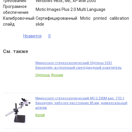
требования
Windows 98SE, ME, XP или 2000
Програмное
Motic Images Plus 2.0 Multi Language
обеспечение
Калибровочный
Сертифицированный Motic printed calibration
слайд
slide
Нравится
0
См. также
Микроскоп стереоскопический Olympus SZ61
бинокуляр, встроенный светодиодный осветитель
,
Olympus
Япония
Микроскоп стереоскопический MC-2 Z00M вар. 1TD-1
бинокуляр, рабочее расстояние 85 мм, универсальный
штатив
Китай