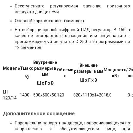
Бесступенчато регулируемая заслонка приточного
воздуха в днище печи
Опорный каркас входит в комплект
На выбор цифровой цифровой ПИД-регулятор В 150 в
качестве стандартного оснащения или опционально -
программируемый регулятор С 250 с 9 программами по
12 сегментов
Внутренние
Внешние
Модель
Tмакс
размеры в
Объемв
Мощность/
Э
размеры в мм
мм
л
кВт
по
°C
Ш х Г х В
Ш х Г х В
LH
1400
500х500х50
120
820х1110х1420
18,0
3-
120/14
Дополнительное оснащение
Параллельно-поворотная дверца, поворачивающаяся по
направлению от обслуживающегося лица, для