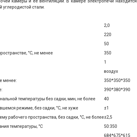
бочей камеры и ее вентиляции. В камере электропечи находится
й углеродистой стали.
2,0
220
50
остранстве, °С, не менее
350
1
воздух
е менее:
350*350*350
е:
390*380*390
нальной температуры без садки, мин, не более
40
шемся режиме, без садки, °С, не хуже
±1
у рабочего пространства, без садки, °С, не более
±2,5
ния температуры, °С
50:350
684*675*615