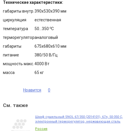
Технические характеристики:
габариты внутр.
390х530х390 мм
циркуляция
естественная
о
температура
50...350
C
терморегулятор
аналоговый
габариты
675х680х610 мм
питание
380/50 В/Гц
мощность макс.
4000 Вт
масса
65 кг
Нравится
0
См. также
Шкаф сушильный SNOL 67/350 (2014101), 67л, 50-350 С,
электронный терморегулятор, нержавеющая сталь
Россия