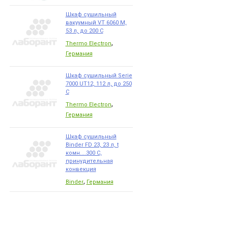
Шкаф сушильный
вакуумный VT 6060 M,
53 л, до 200 С
,
Thermo Electron
Германия
Шкаф сушильный Serie
7000 UТ12, 112 л, до 250
С
,
Thermo Electron
Германия
Шкаф сушильный
Binder FD 23, 23 л, t
комн....300 С,
принудительная
конвекция
,
Binder
Германия