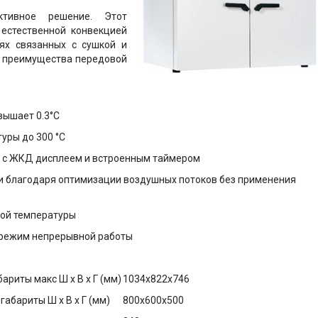
ивное решение. Этот
естественной конвекцией
ях связанных с сушкой и
е преимущества передовой
вышает 0.3°C
уры до 300 °C
 с ЖКД дисплеем и встроенным таймером
 благодаря оптимизации воздушных потоков без применения
ной температуры
и режим непрерывной работы
ариты макс Ш х В х Г (мм)
1034х822х746
габариты Ш х В х Г (мм)
800х600х500