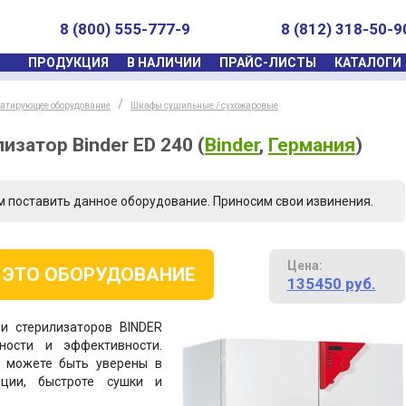
8 (800) 555-777-9
8 (812) 318-50-9
ПРОДУКЦИЯ
В НАЛИЧИИ
ПРАЙС-ЛИСТЫ
КАТАЛОГИ
татирующее оборудование
Шкафы сушильные / сухожаровые
изатор Binder ED 240
(
Binder
,
Германия
)
м поставить данное оборудование. Приносим свои извинения.
Цена:
 ЭТО ОБОРУДОВАНИЕ
135450
руб.
и стерилизаторов BINDER
ности и эффективности.
ы можете быть уверены в
ации, быстроте сушки и