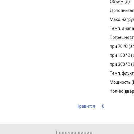
Объем (л)
Дополнитель
Макс. нагруз
Темп. диапа
Погрешность
при 70 °C (±
при 150 °C (
при 300 °C (
Темп. флукт
Мощность (
Кол-во две
Нравится
0
Горячая линия: