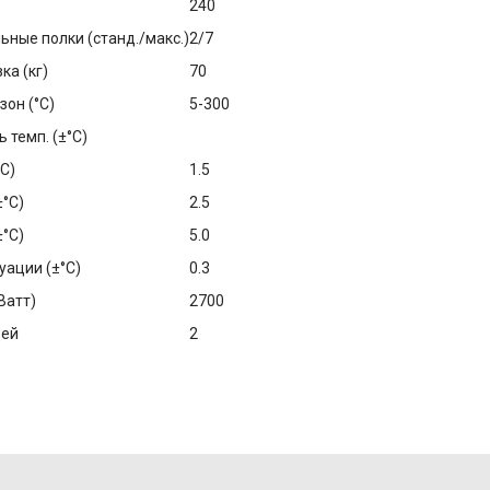
240
ные полки (станд./макс.)
2/7
ка (кг)
70
зон (°C)
5-300
 темп. (±°C)
°C)
1.5
±°C)
2.5
±°C)
5.0
уации (±°C)
0.3
Ватт)
2700
рей
2