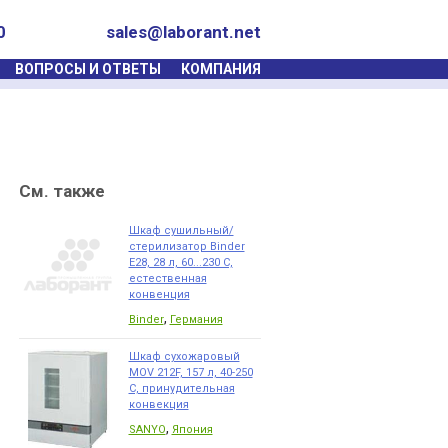
0
sales@laborant.net
ВОПРОСЫ И ОТВЕТЫ
КОМПАНИЯ
См. также
Шкаф сушильный/
стерилизатор Binder
Е28, 28 л, 60...230 С,
естественная
конвенция
,
Binder
Германия
Шкаф сухожаровый
MOV 212F, 157 л, 40-250
С, принудительная
конвекция
,
SANYO
Япония