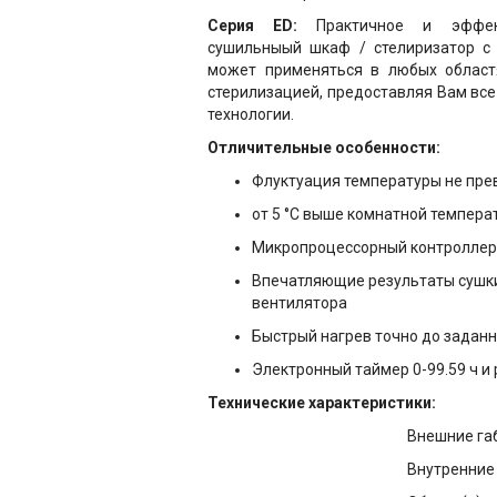
Серия ED:
Практичное и эффект
сушильныый шкаф / стелиризатор с 
может применяться в любых област
стерилизацией, предоставляя Вам вс
технологии.
Отличительные
особенности:
Флуктуация температуры не пре
от 5 °C выше комнатной температ
Микропроцессорный контроллер
Впечатляющие результаты сушки
вентилятора
Быстрый нагрев точно до задан
Электронный таймер 0-99.59 ч 
Технические характеристики:
Внешние габ
Внутренние 