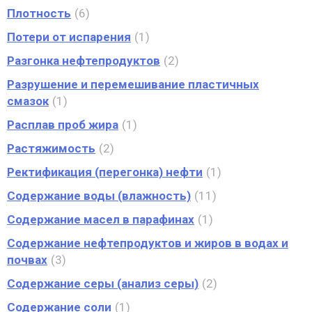
Плотность
6
Потери от испарения
1
Разгонка нефтепродуктов
2
Разрушение и перемешивание пластичных
смазок
1
Расплав проб жира
1
Растяжимость
2
Ректификация (перегонка) нефти
1
Содержание воды (влажность)
11
Содержание масел в парафинах
1
Содержание нефтепродуктов и жиров в водах и
почвах
3
Содержание серы (анализ серы)
2
Содержание соли
1