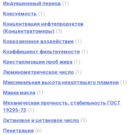
Индукционный период
1
Коксуемость
1
Концентрация нефтепродуктов
(Концентратомеры)
3
Коррозионное воздействие
1
Коэффициент фильтруемости
1
Кристаллизация проб жира
1
Люминометрическое число
1
Максимальная высота некоптящего пламени
1
Марка масла
1
Механическая прочность, стабильность ГОСТ
19295-73
1
Октановое и цетановое число
5
Пенетрация
6