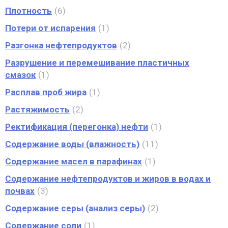
Плотность
6
Потери от испарения
1
Разгонка нефтепродуктов
2
Разрушение и перемешивание пластичных
смазок
1
Расплав проб жира
1
Растяжимость
2
Ректификация (перегонка) нефти
1
Содержание воды (влажность)
11
Содержание масел в парафинах
1
Содержание нефтепродуктов и жиров в водах и
почвах
3
Содержание серы (анализ серы)
2
Содержание соли
1