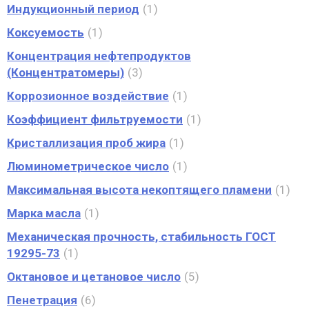
Индукционный период
1
Коксуемость
1
Концентрация нефтепродуктов
(Концентратомеры)
3
Коррозионное воздействие
1
Коэффициент фильтруемости
1
Кристаллизация проб жира
1
Люминометрическое число
1
Максимальная высота некоптящего пламени
1
Марка масла
1
Механическая прочность, стабильность ГОСТ
19295-73
1
Октановое и цетановое число
5
Пенетрация
6