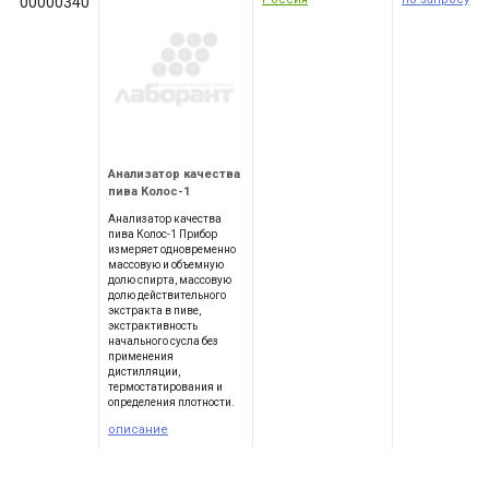
00000340
Анализатор качества
пива Колос-1
Анализатор качества
пива Колос-1 Прибор
измеряет одновременно
массовую и объемную
долю спирта, массовую
долю действительного
экстракта в пиве,
экстрактивность
начального сусла без
применения
дистилляции,
термостатирования и
определения плотности.
описание